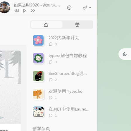
如果当时2020
- 许嵩 / 朱婷婷
1
白马非马
许嵩
2
如果当时2020
许嵩 / 朱婷婷
热
随
3
惊鸿一面
许嵩 / 黄龄
门
机
文
文
2022(3)新年计划
4
心痛2009
欢子
章
章
评
3
5
十一年
邱永传
论
数：
typora解包白嫖教程
6
得到你的人却得不到你的心
欢子
评
3
7
和平分手
徐良 / Britneylee小暖
论
数：
SeeSharper.Blog进度一览
8
不好听
徐良
评
2
9
红装
徐良 / 阿悄
论
数：
欢迎使用 Typecho
10
客官不可以
徐良 / 小凌
评
1
论
数：
在.NET中使用LaunchDarkly.EventSource进行SSE请求
评
1
论
数：
博客信息