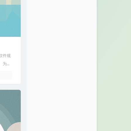
软件规
...