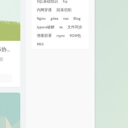
SQL基础知识
frp
内网穿透
段落切割
Nginx
gitea
nas
Blog
typora破解
es
文件同步
增量部署
rsync
ROM包
MIUI
【ASP.NET Core开发者学习路线】 1.1 通用开发技能—HTTP/HTTPS协议和TLS/SSL
是