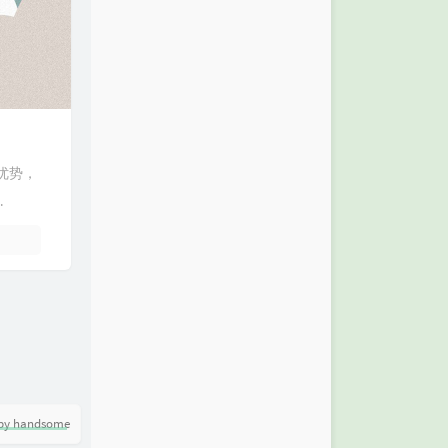
优势，
.
by handsome