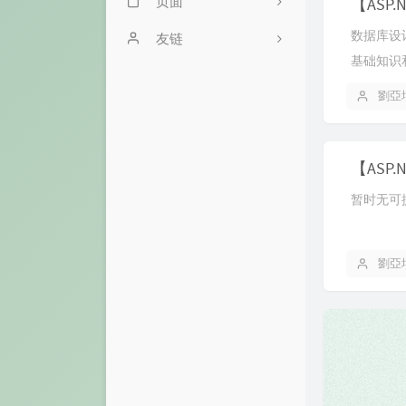
页面
数据库设
.NET开发者学习路
文章归档
友链
线
基础知识
友情链接
开发者手册
劉亞
关于
6
【ASP
1
暂时无可
2
3
劉亞