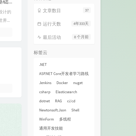
【ASP.NET Core开发者学习路线】 3.1 SQL基础知识—数据库设计基础和规范
文章数目
37
设计的
...
运行天数
4年333天
最后活动
8 个月前
标签云
.NET
ASP.NET Core开发者学习路线
Jenkins
Docker
nuget
csharp
Elasticsearch
dotnet
RAG
ci/cd
Newtonsoft.Json
Shell
WinForm
多线程
通用开发技能