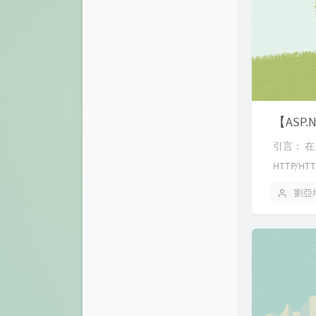
引言： 
HTTP/
劉亞