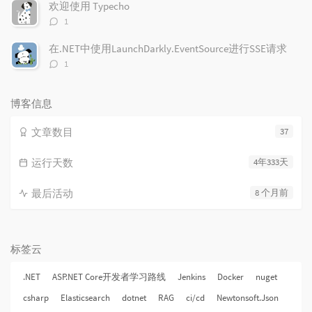
数：
欢迎使用 Typecho
评
1
论
数：
在.NET中使用LaunchDarkly.EventSource进行SSE请求
评
1
论
数：
博客信息
文章数目
37
运行天数
4年333天
最后活动
8 个月前
标签云
.NET
ASP.NET Core开发者学习路线
Jenkins
Docker
nuget
csharp
Elasticsearch
dotnet
RAG
ci/cd
Newtonsoft.Json