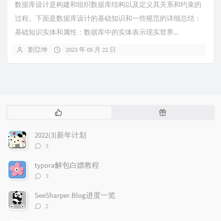
数据库设计是构建和组织数据库结构以及定义其关系和约束的
过程。下面是数据库设计的基础知识和一些规范的详细总结：
基础知识实体和属性：数据库中的实体表示现实世界...
劉亞坤
2023 年 05 月 22 日
热
随
门
机
文
文
2022(3)新年计划
章
章
评
3
论
数：
typora解包白嫖教程
评
3
论
数：
SeeSharper.Blog进度一览
评
2
论