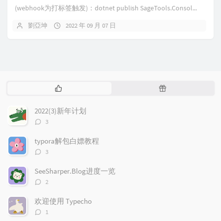
(webhook为打标签触发)：dotnet publish SageTools.Consol...
劉亞坤
2022 年 09 月 07 日
热
随
门
机
文
文
2022(3)新年计划
章
章
评
3
论
数：
typora解包白嫖教程
评
3
论
数：
SeeSharper.Blog进度一览
评
2
论
数：
欢迎使用 Typecho
评
1
论