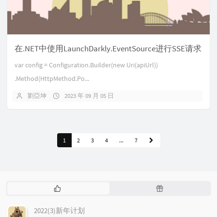
在.NET中使用LaunchDarkly.EventSource进行SSE请求
var config = Configuration.Builder(new Uri(apiUrl))
.Method(HttpMethod.Po...
劉亞坤
2023 年 09 月 05 日
1
2
3
4
...
7
热
随
门
机
文
文
2022(3)新年计划