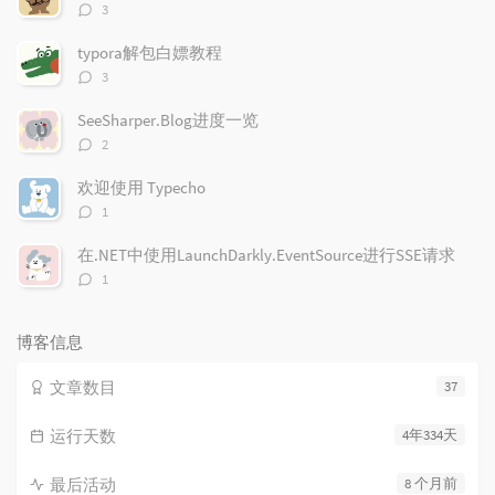
章
章
评
3
论
数：
typora解包白嫖教程
评
3
论
数：
SeeSharper.Blog进度一览
评
2
论
数：
欢迎使用 Typecho
评
1
论
数：
在.NET中使用LaunchDarkly.EventSource进行SSE请求
评
1
论
数：
博客信息
文章数目
37
运行天数
4年334天
最后活动
8 个月前