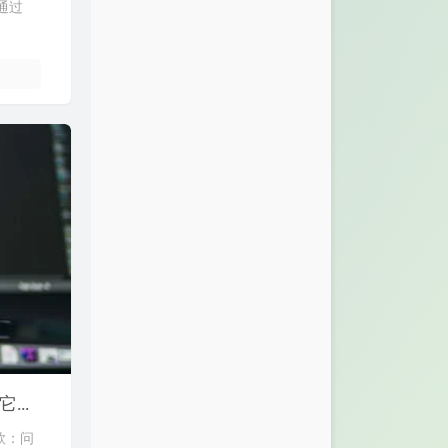
通过
WinForm经典问题：线程间操作无效: 从不是创建控件的线程访问它（包括富文本组件使用）
款：问