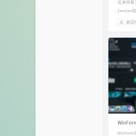
近来闲着
Zerot
劉亞
WinF