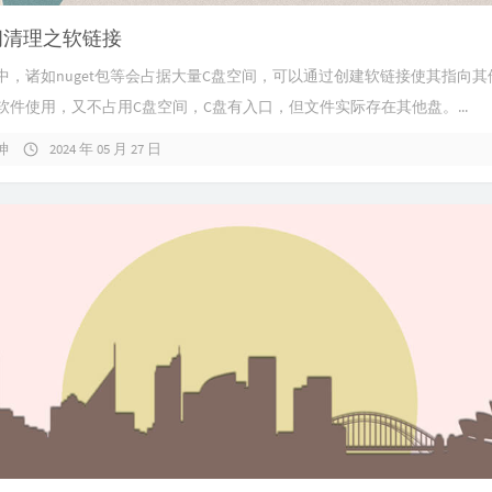
间清理之软链接
中，诸如nuget包等会占据大量C盘空间，可以通过创建软链接使其指向其
软件使用，又不占用C盘空间，C盘有入口，但文件实际存在其他盘。...
坤
2024 年 05 月 27 日