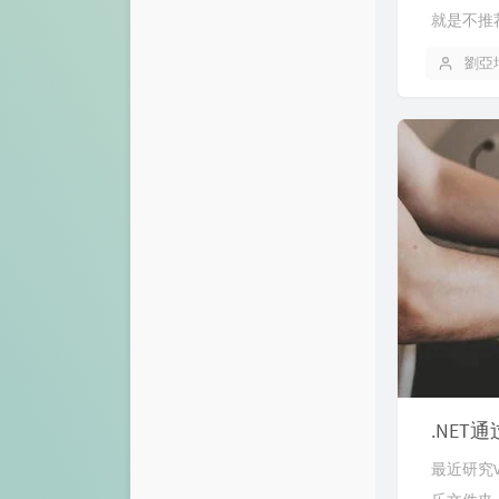
就是不推
劉亞
.NE
最近研究