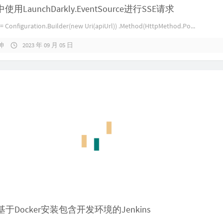
中使用LaunchDarkly.EventSource进行SSE请求
 = Configuration.Builder(new Uri(apiUrl)) .Method(HttpMethod.Po...
坤
2023 年 09 月 05 日
于Docker安装包含开发环境的Jenkins