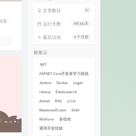
文章数目
37
他盘，
运行天数
4年332天
最后活动
8 个月前
标签云
.NET
ASP.NET Core开发者学习路线
Jenkins
Docker
nuget
csharp
Elasticsearch
dotnet
RAG
ci/cd
Newtonsoft.Json
Shell
WinForm
多线程
通用开发技能