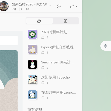
如果当时2020
- 许嵩 / 朱婷婷
1
白马非马
许嵩
2
如果当时2020
许嵩 / 朱婷婷
热
随
3
惊鸿一面
许嵩 / 黄龄
门
机
文
文
2022(3)新年计划
4
心痛2009
欢子
章
章
评
3
5
十一年
邱永传
论
数：
typora解包白嫖教程
6
得到你的人却得不到你的心
欢子
评
3
7
和平分手
徐良 / Britneylee小暖
论
数：
SeeSharper.Blog进度一览
8
不好听
徐良
评
2
9
红装
徐良 / 阿悄
论
数：
欢迎使用 Typecho
10
客官不可以
徐良 / 小凌
评
1
论
数：
在.NET中使用LaunchDarkly.EventSource进行SSE请求
评
1
论
数：
博客信息