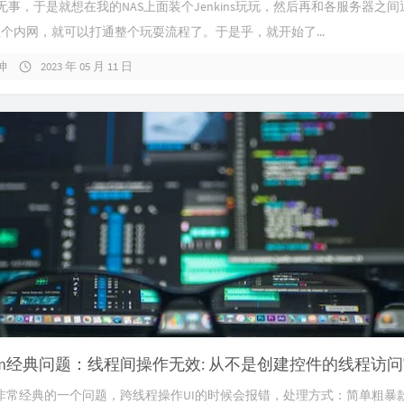
无事，于是就想在我的NAS上面装个Jenkins玩玩，然后再和各服务器之间
ier组个内网，就可以打通整个玩耍流程了。于是乎，就开始了...
坤
2023 年 05 月 11 日
orm非常经典的一个问题，跨线程操作UI的时候会报错，处理方式：简单粗暴