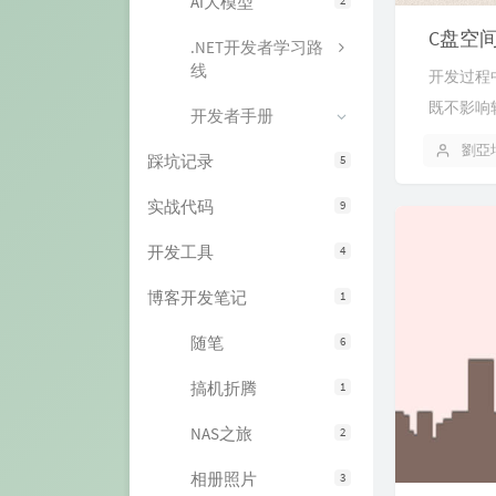
AI大模型
C盘空
.NET开发者学习路
线
开发过程
既不影响
开发者手册
劉亞
踩坑记录
5
实战代码
9
开发工具
4
博客开发笔记
1
随笔
6
搞机折腾
1
NAS之旅
2
相册照片
3