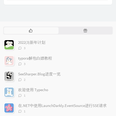
热
随
门
机
文
文
2022(3)新年计划
章
章
评
3
论
数：
typora解包白嫖教程
评
3
论
数：
SeeSharper.Blog进度一览
评
2
论
数：
欢迎使用 Typecho
评
1
论
数：
在.NET中使用LaunchDarkly.EventSource进行SSE请求
评
1
论