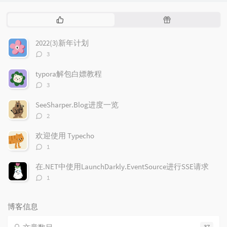
热
随
门
机
文
文
2022(3)新年计划
章
章
评
3
论
数：
typora解包白嫖教程
评
3
论
数：
SeeSharper.Blog进度一览
评
2
论
数：
欢迎使用 Typecho
评
1
论
数：
在.NET中使用LaunchDarkly.EventSource进行SSE请求
评
1
论
数：
博客信息
37