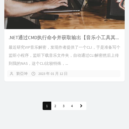
.NET通过CMD执行命令并获取输出【音乐小工具其一】
最近研究VIP音乐解密，发现作者提供了一个CLI，于是准备写个
监听小程序，监听下载音乐文件夹，自动通过CLI解密然后上传
到我的NAS，这个CLI比较特殊，...
劉亞坤
2023 年 01 月 12 日
1
2
3
4