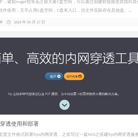
中，诸如nuget包等会占据大量C盘空间，可以通过创建软链接使其指向其
软件使用，又不占用C盘空间，C盘有入口，但文件实际存在其他盘。...
坤
2024 年 05 月 27 日
内网穿透使用和部署
l配置文件格式部署frps内网穿透，之前写过一篇NAS之搭建frp内网穿透服