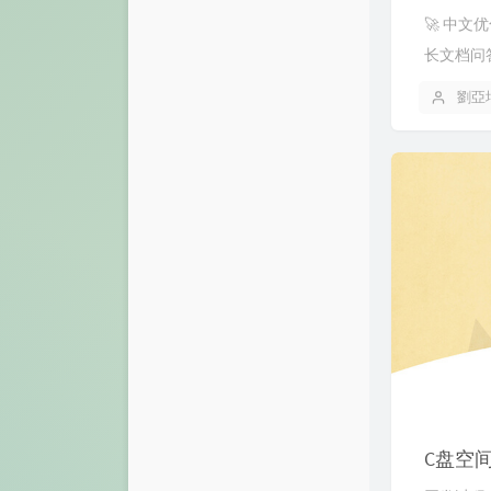
🚀 中文
长文档问答
劉亞
C盘空