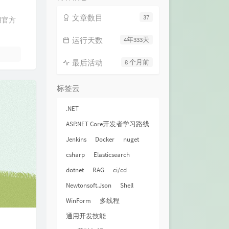
文章数目
37
使用官方
运行天数
4年333天
最后活动
8 个月前
标签云
.NET
ASP.NET Core开发者学习路线
Jenkins
Docker
nuget
csharp
Elasticsearch
dotnet
RAG
ci/cd
Newtonsoft.Json
Shell
WinForm
多线程
通用开发技能