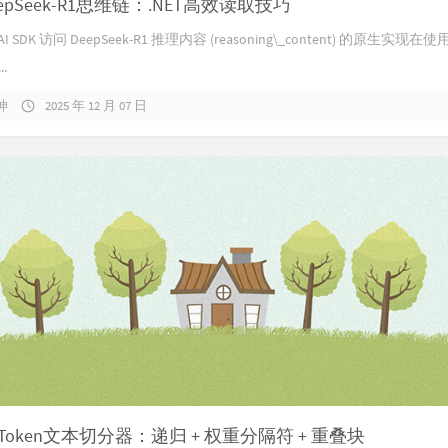
epSeek-R1思维链：.NET高效读取技巧
enAI SDK 访问 DeepSeek-R1 推理内容 (reasoning\_content) 的原生实现在
..
坤
2025 年 12 月 07 日
文Token文本切分器：递归 + 权重分隔符 + 重叠块