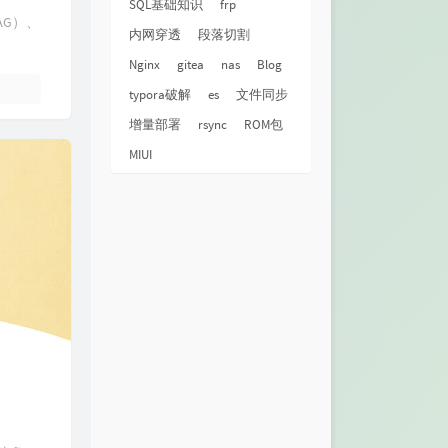
SQL基础知识
frp
AG）、
内网穿透
段落切割
Nginx
gitea
nas
Blog
typora破解
es
文件同步
增量部署
rsync
ROM包
MIUI