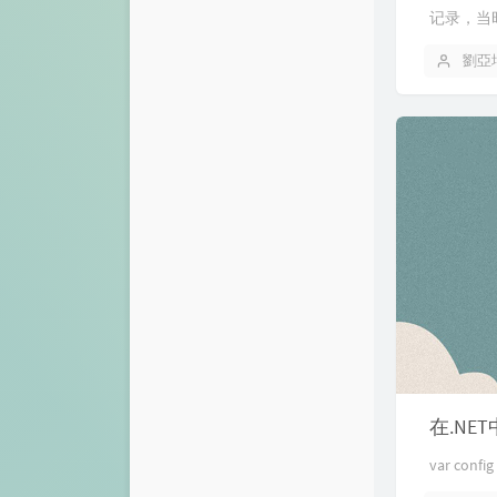
记录，当时
劉亞
在.NET
var config