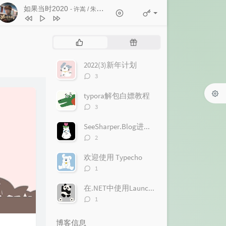
如果当时2020
- 许嵩 / 朱婷婷
1
白马非马
许嵩
2
如果当时2020
许嵩 / 朱婷婷
热
随
3
惊鸿一面
许嵩 / 黄龄
门
机
文
文
2022(3)新年计划
4
心痛2009
欢子
章
章
评
3
5
十一年
邱永传
论
数：
typora解包白嫖教程
6
得到你的人却得不到你的心
欢子
评
3
7
和平分手
徐良 / Britneylee小暖
论
数：
SeeSharper.Blog进度一览
8
不好听
徐良
评
2
9
红装
徐良 / 阿悄
论
数：
欢迎使用 Typecho
10
客官不可以
徐良 / 小凌
评
1
论
数：
在.NET中使用LaunchDarkly.EventSource进行SSE请求
评
1
论
数：
博客信息