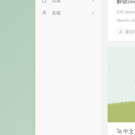
页面
解锁De
[C#] Op
.NET开发者学习路
文章归档
友链
线
OpenAI .N.
友情链接
开发者手册
劉亞
关于
6
1
2
3
🚀 中