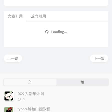
文章引用
反向引用
Loading...
上一篇
下一篇
热
随
门
机
文
文
2022(3)新年计划
章
章
评
3
论
数：
typora解包白嫖教程