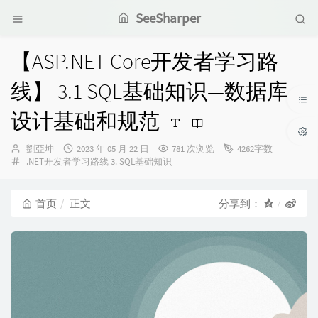
SeeSharper
【ASP.NET Core开发者学习路
线】 3.1 SQL基础知识—数据库
设计基础和规范
博
发
劉亞坤
2023 年 05 月 22 日
781 次浏览
4262字数
主：
分
布
.NET开发者学习路线
3. SQL基础知识
类：
时
间：
首页
正文
分享到：