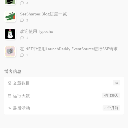
评
3
论
数：
SeeSharper.Blog进度一览
评
2
论
数：
欢迎使用 Typecho
评
1
论
数：
在.NET中使用LaunchDarkly.EventSource进行SSE请求
评
1
论
数：
博客信息
文章数目
37
运行天数
4年336天
最后活动
8 个月前