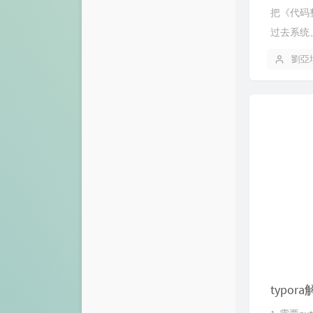
把《代码整
过去系统、
劉亞
typo