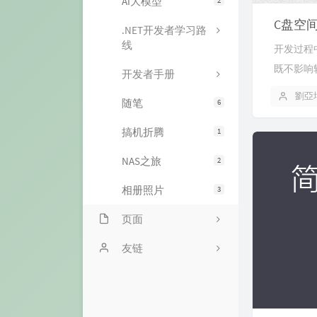
AI大模型
C盘空
.NET开发者学习路
线
开发过程
既不影响
开发者手册
劉亞
随笔
6
搞机折腾
1
NAS之旅
2
相册照片
3
页面
文章归档
友链
友情链接
关于