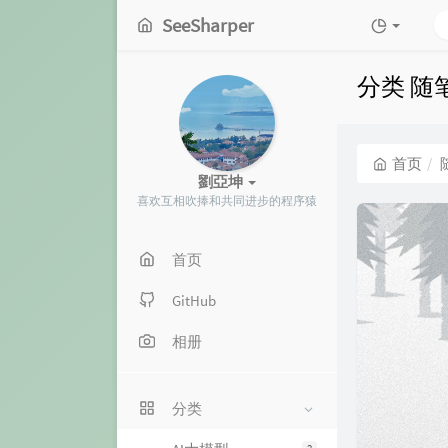
SeeSharper
分类 随
首页
劉亞坤
喜欢互相吹捧和共同进步的程序猿
首页
GitHub
相册
分类
2