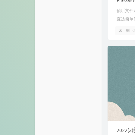
FileS
侦听文件
直达简单使用 p
劉亞
2022(