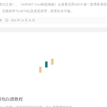
洁之道》、《ASP.NET Core框架揭秘》认真看完用.NET6 做一套博客系
完整的学习.NET6以及底层原理，群里吹水不输...
坤
2021 年 12 月 31 日
ra解包白嫖教程