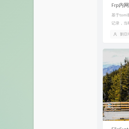
Frp
基于tom
记录，当时
劉亞