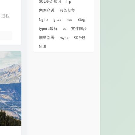
SQL基础知识
frp
内网穿透
段落切割
务过程
Nginx
gitea
nas
Blog
typora破解
es
文件同步
增量部署
rsync
ROM包
MIUI