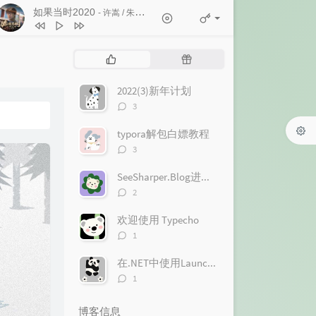
如果当时2020
- 许嵩 / 朱婷婷
1
白马非马
许嵩
2
如果当时2020
许嵩 / 朱婷婷
热
随
3
惊鸿一面
许嵩 / 黄龄
门
机
文
文
2022(3)新年计划
4
心痛2009
欢子
章
章
评
3
5
十一年
邱永传
论
数：
typora解包白嫖教程
6
得到你的人却得不到你的心
欢子
评
3
7
和平分手
徐良 / Britneylee小暖
论
数：
SeeSharper.Blog进度一览
8
不好听
徐良
评
2
9
红装
徐良 / 阿悄
论
数：
欢迎使用 Typecho
10
客官不可以
徐良 / 小凌
评
1
论
数：
在.NET中使用LaunchDarkly.EventSource进行SSE请求
评
1
论
数：
博客信息