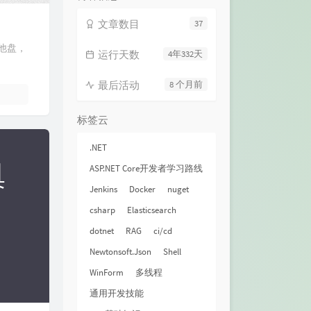
文章数目
37
他盘，
运行天数
4年332天
最后活动
8 个月前
标签云
.NET
ASP.NET Core开发者学习路线
Jenkins
Docker
nuget
csharp
Elasticsearch
dotnet
RAG
ci/cd
Newtonsoft.Json
Shell
WinForm
多线程
通用开发技能