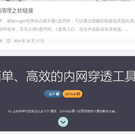
间清理之软链接
中，诸如nuget包等会占据大量C盘空间，可以通过创建软链接使其指向其
软件使用，又不占用C盘空间，C盘有入口，但文件实际存在其他盘。...
坤
2024 年 05 月 27 日