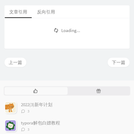
文章引用
反向引用
Loading...
上一篇
下一篇
热
随
门
机
文
文
2022(3)新年计划
章
章
评
3
论
数：
typora解包白嫖教程
评
3
论