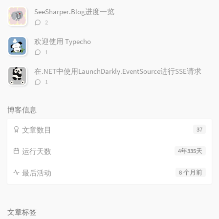
数：
SeeSharper.Blog进度一览
评
2
论
数：
欢迎使用 Typecho
评
1
论
数：
在.NET中使用LaunchDarkly.EventSource进行SSE请求
评
1
论
数：
博客信息
文章数目
37
运行天数
4年335天
最后活动
8 个月前
文章标签