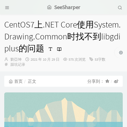
SeeSharper
CentOS7上.NET Core使用System.
Drawing.Common时找不到libgdi
plus的问题
博
发
劉亞坤
2021 年 10 月 29 日
575 次浏览
53字数
主：
分
布
踩坑记录
类：
时
间：
首页
正文
分享到：